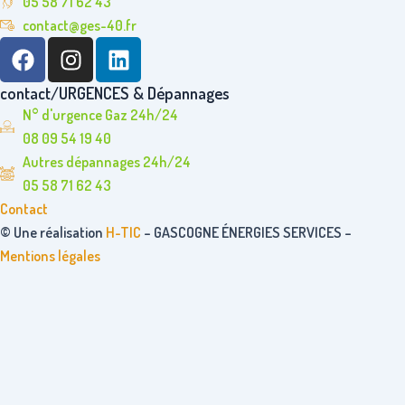
05 58 71 62 43
contact@ges-40.fr
F
I
L
a
n
i
c
s
n
contact/URGENCES & Dépannages
e
t
k
N° d'urgence Gaz 24h/24
b
a
e
08 09 54 19 40
o
g
d
Autres dépannages 24h/24
o
r
i
05 58 71 62 43
k
a
n
Contact
m
© Une réalisation
H-TIC
– GASCOGNE ÉNERGIES SERVICES –
Mentions légales