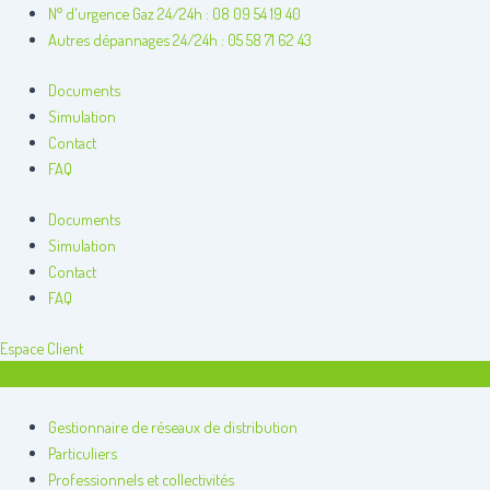
Aller
N° d'urgence Gaz 24/24h : 08 09 54 19 40
au
Autres dépannages 24/24h : 05 58 71 62 43
contenu
Documents
Simulation
Contact
FAQ
Documents
Simulation
Contact
FAQ
Espace Client
Espace Client
Gestionnaire de réseaux de distribution
Particuliers
Professionnels et collectivités