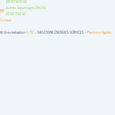
o
g
d
08 09 54 19 40
o
r
i
Autres dépannages 24h/24
k
a
n
05 58 71 62 43
m
Contact
© Une réalisation
H-TIC
– GASCOGNE ÉNERGIES SERVICES –
Mentions légales