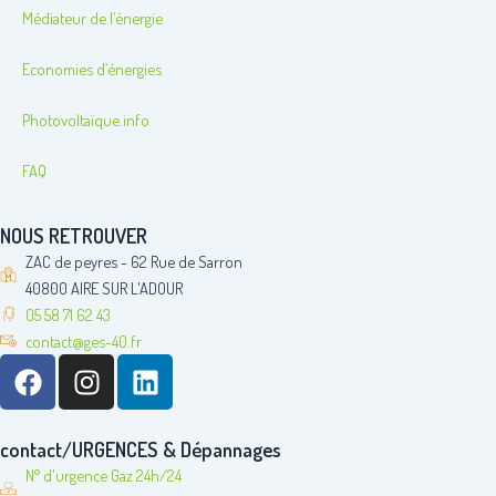
Médiateur de l’énergie
Economies d’énergies
Photovoltaïque.info
FAQ
NOUS RETROUVER
ZAC de peyres - 62 Rue de Sarron
40800 AIRE SUR L'ADOUR
05 58 71 62 43
contact@ges-40.fr
F
I
L
a
n
i
c
s
n
e
t
k
contact/URGENCES & Dépannages
b
a
e
N° d'urgence Gaz 24h/24